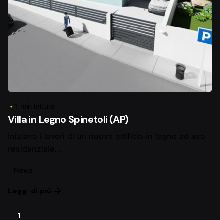
Pubblicato da
LegnoFab
1 min lettura
Villa in Legno Spinetoli (AP)
Iniziano i lavori di un nuovo edificio in legno ad uso
residenziale...
News
Leggi di più
1