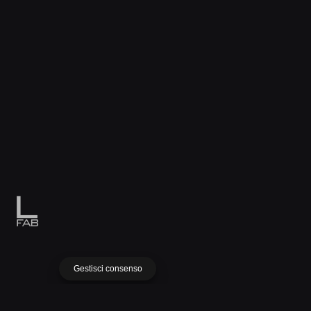
Gestisci consenso
Fb.
/
Ig.
/
Yt.
/
Ln.