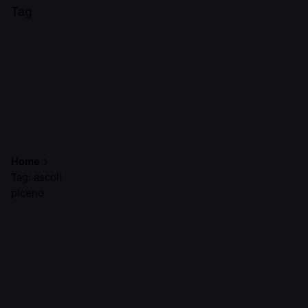
Tag
Home
Tag: ascoli
piceno
Mostra 1-2 di 2 risultati