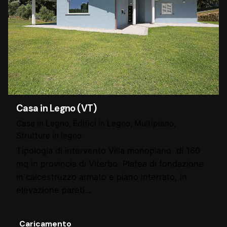
Casa in Legno (VT)
Case in Legno
Edifici in Legno
Multipiano
Strutture in legno
Tipologia di intervento Villa monopiano di 160
mq in provincia di Viterbo. Platea di fondazione
in calcestruzzo armato e piano interrato, in
elevazione pareti…
Caricamento