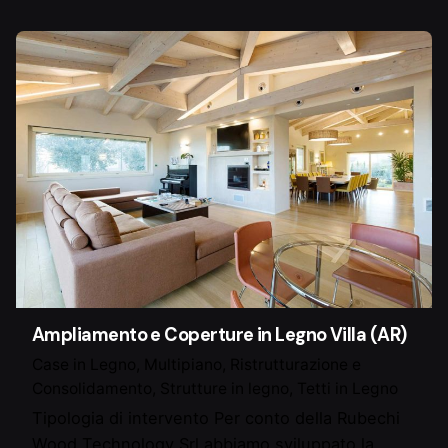
Ampliamento e Coperture in Legno Villa (AR)
Case in Legno
Multipiano
Ristrutturazione e
Consolidamento
Strutture in legno
Tetti in Legno
Tipologia di intervento Per conto della Rubechi
Wood Technology Srl abbiamo sviluppato la