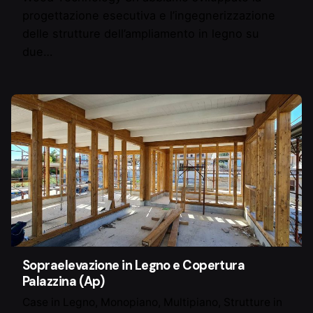
progettazione esecutiva e l’ingegnerizzazione
delle strutture dell’ampliamento in legno su
due…
Sopraelevazione in Legno e Copertura
Palazzina (Ap)
Case in Legno
Monopiano
Multipiano
Strutture in