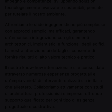
impegno e competenze, sviluppando soluzioni
tecnologicamente avanzate e sostenibili, pensate
per tutelare il nostro ambiente.
Affrontiamo le sfide ingegneristiche più complesse
con approcci semplici ma efficaci, garantendo
un’armoniosa integrazione con gli elementi
architettonici, impiantistici e funzionali degli edifici.
La nostra attenzione ai dettagli ci consente di
fornire risultati di alto valore tecnico e pratico.
Il nostro know-how internazionale si è consolidato
attraverso numerose esperienze progettuali e
un’ampia varietà di interventi realizzati sia in Italia
che all’estero. Collaboriamo attivamente con studi
di architettura, professionisti e imprese, offrendo
supporto qualificato per ogni tipo di esigenza
progettuale e costruttiva.