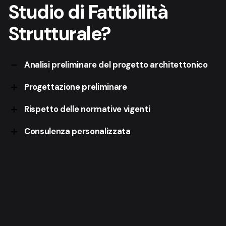
Studio di Fattibilità
Strutturale?
Analisi preliminare del progetto architettonico
Progettazione preliminare
Identificazione delle criticità strutturali e ricerca di
soluzioni.
Rispetto delle normative vigenti
Definizione delle basi strutturali per architetture
complesse.
Consulenza personalizzata
Conformità alle leggi locali e internazionali.
Soluzioni ingegneristiche su misura per garantire
stabilità, sicurezza ed efficienza.