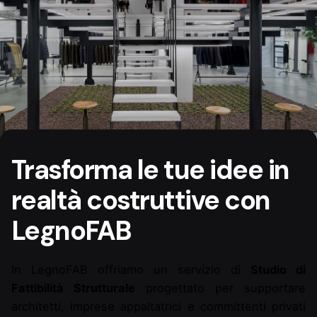
Trasforma le tue idee in
realtà costruttive con
LegnoFAB
In LegnoFAB offriamo un servizio di
Studio di
Fattibilità Strutturale
progettato per supportare
architetti, imprese appaltatrici e committenti privati