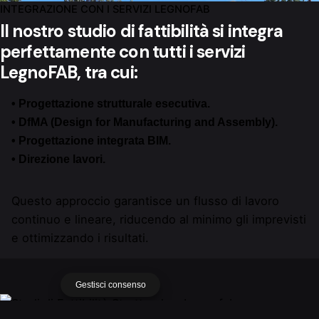
INTEGRAZIONE CON I SERVIZI LEGNOFAB
Il nostro studio di fattibilità si integra
perfettamente con tutti i servizi
LegnoFAB, tra cui:
•
Progettazione strutturale esecutiva.
•
DfMA (Design for Manufacturing and Assembly).
•
Progettazione integrata BIM.
•
Direzione lavori.
Questo approccio garantisce un flusso di lavoro
continuo e lineare, riducendo al minimo gli imprevisti
e ottimizzando i risultati.
Gestisci consenso