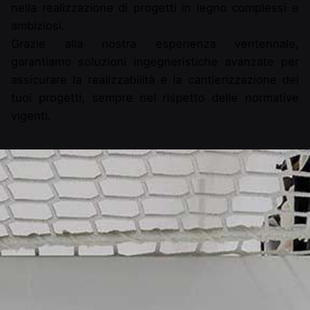
nella realizzazione di progetti in legno complessi e
ambiziosi.
Grazie alla nostra esperienza ventennale,
garantiamo soluzioni ingegneristiche avanzate per
assicurare la realizzabilità e la cantierizzazione dei
tuoi progetti, sempre nel rispetto delle normative
vigenti.