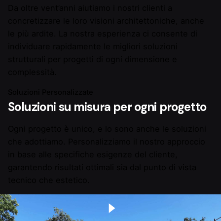
Da oltre vent’anni aiutiamo i nostri clienti a
concretizzare le loro visioni architettoniche, anche
le più ardite. La nostra esperienza ci consente di
individuare rapidamente le migliori soluzioni
strutturali per progetti di ogni dimensione e
complessità.
Soluzioni Personalizzate
Soluzioni su misura per ogni progetto
Ogni progetto è unico, e lo sono anche le soluzioni
che adottiamo. Personalizziamo il nostro approccio
in base alle specifiche esigenze del cliente,
garantendo risultati ottimali sia dal punto di vista
tecnico che estetico.