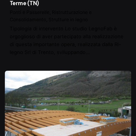
Terme (TN)
Ponti e Passerelle
Ristrutturazione e
Consolidamento
Strutture in legno
Tipologia di intervento Lo studio LegnoFab è
orgoglioso di aver partecipato alla realizzazione
di questa importante opera, realizzata dalla Ri-
legno Srl di Trento, sviluppando…