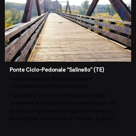
Ponte Ciclo-Pedonale “Salinello” (TE)
Ponti e Passerelle
Ristrutturazione e
Consolidamento
Strutture in legno
Tipologia di intervento Valutazione degli
interventi di manutenzione straordinaria del
ponte ciclo-pedonale in legno lamellare sul
fiume Salino in provincia di Teramo. Il ponte…