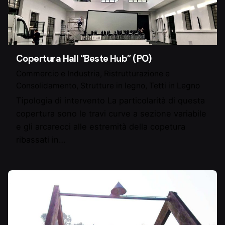
Copertura Hall “Beste Hub” (PO)
Commercio e Industria
Ristrutturazione e
Consolidamento
Strutture in legno
Tetti in Legno
Tipologia di intervento La particolarità di questa
copertura sono le travi curve a sezione variabile
e gli arcarecci alle estremità della copetura
ribassati in…