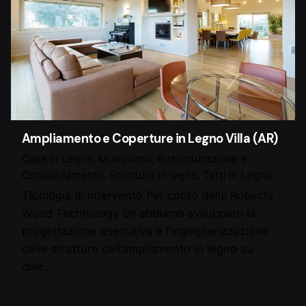
Ampliamento e Coperture in Legno Villa (AR)
Case in Legno
Multipiano
Ristrutturazione e
Consolidamento
Strutture in legno
Tetti in Legno
Tipologia di intervento Per conto della Rubechi
Wood Technology Srl abbiamo sviluppato la
progettazione esecutiva e l’ingegnerizzazione
delle strutture dell’ampliamento in legno su
due…