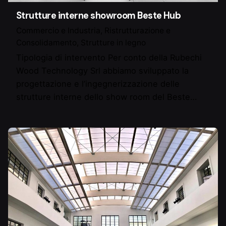
Strutture interne showroom Beste Hub
Commercio e Industria
Ristrutturazione e
Consolidamento
Strutture in legno
Tipologia di intervento Per conto della Rubechi
Wood Technology Srl abbiamo sviluppato la
progettazione e l’ingegnerizzazione delle
strutture interne dello show room del Beste…