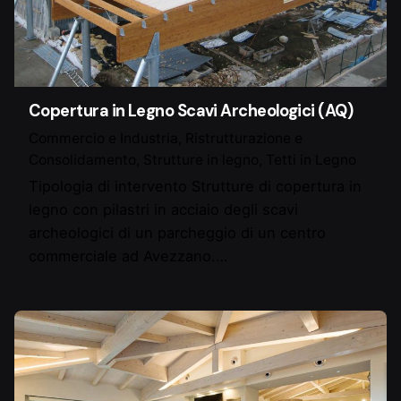
Copertura in Legno Scavi Archeologici (AQ)
Commercio e Industria
Ristrutturazione e
Consolidamento
Strutture in legno
Tetti in Legno
Tipologia di intervento Strutture di copertura in
legno con pilastri in acciaio degli scavi
archeologici di un parcheggio di un centro
commerciale ad Avezzano.…