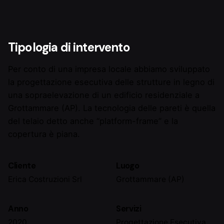
Tipologia di intervento
Per conto di una impresa locale abbiamo sviluppato
la progettazione esecutiva delle strutture in legno di
una sopraelevazione di un edificio residenziale a
Grottammare (AP). La tecnologia delle pareti è quella
del telaio detto anche “platform-frame” e la
copertura è piana.
Cliente
Luogo
Erica Costruzioni Srl
Grottammare (AP)
Anno
Servizi
2020
Progettazione Esecutiva