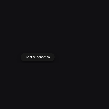
Progetto successivo
Edificio residenziale Multipiano in Legno
"Residence Colleverde"
Gestisci consenso