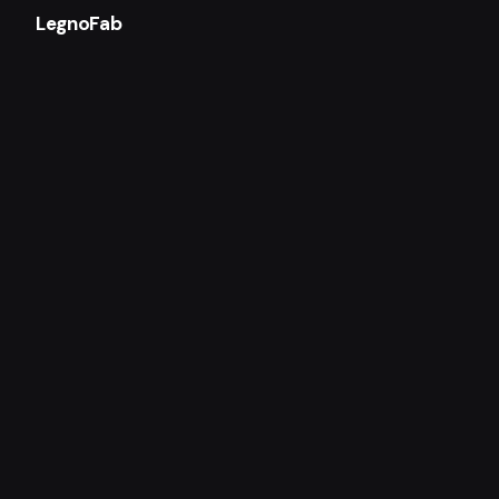
LegnoFab
Articolo successivo
Nuova realizzazione X-Lam – Fonte Nuova (RM)