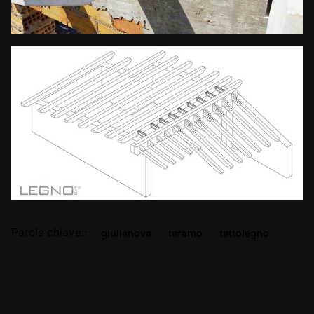
Parole chiave::
giulianova
teramo
tettolegno