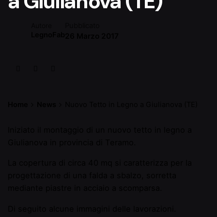
a Giulianova (TE)
Pubblicato
Autore
LegnoFab
26 Marzo 2017
Home
News
Nuovo Tetto in Legno a Giulianova (TE)
Iniziato il montaggio di un nuovo tetto in legno a
Giulianova in provincia di Teramo.
La copertura di circa 40 mq si caratterizza per la
progettazione di una falda a sbalzo, sorretta
mediante piastre in acciaio a scomparsa.
Di seguito alcune immagini delle lavorazioni.