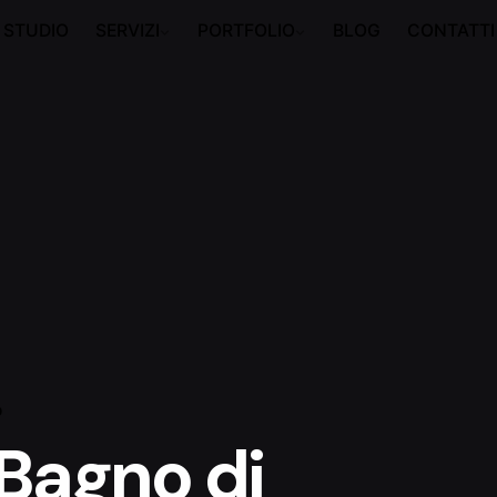
STUDIO
SERVIZI
PORTFOLIO
BLOG
CONTATTI
o
 Bagno di