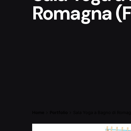
Romagna (F
Home
Portfolio
Sala Yoga a Bagno di Romag