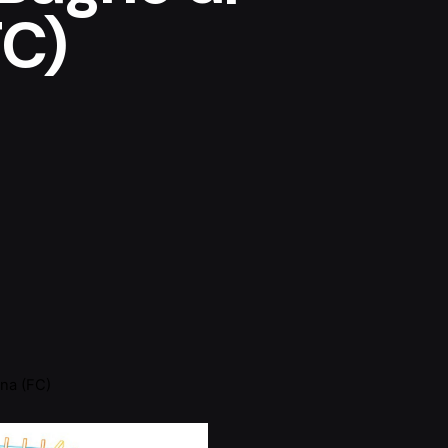
C)
na (FC)