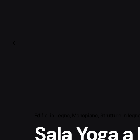
Edifici in Legno
Monopiano
Strutture in legn
Sala Yoga a