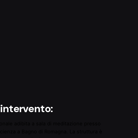
 intervento:
gonale adibita a sala di meditazione presso
fficienza a Bagno di Romagna. La struttura è