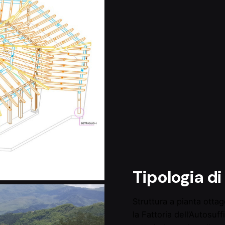
Tipologia di
Struttura a pianta otta
la Fattoria dell’Autosu