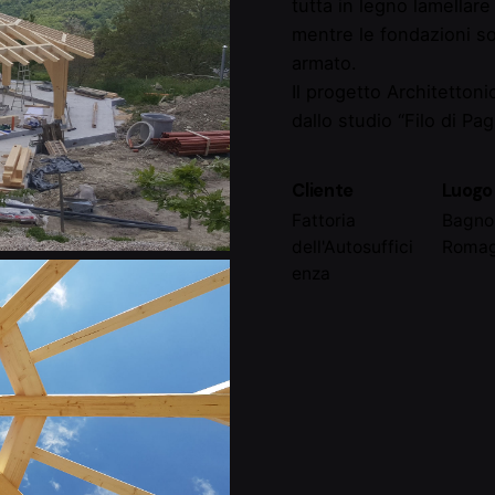
tutta in legno lamellar
mentre le fondazioni so
armato.
Il progetto Architettoni
dallo studio “Filo di Pagl
Cliente
Luogo
Fattoria
Bagno
dell'Autosuffici
Romag
enza