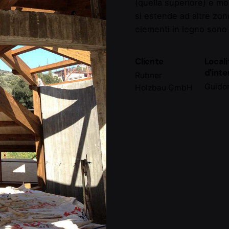
(quella superiore) e mo
si estende ad altre zone
elementi in legno sono
Cliente
Locali
d'int
Rubner
Guido
Holzbau GmbH