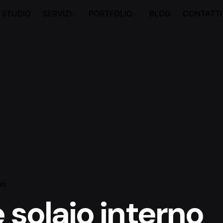
STUDIO
SERVIZI
PORTFOLIO
BLOG
CONTATTI
no
 solaio interno