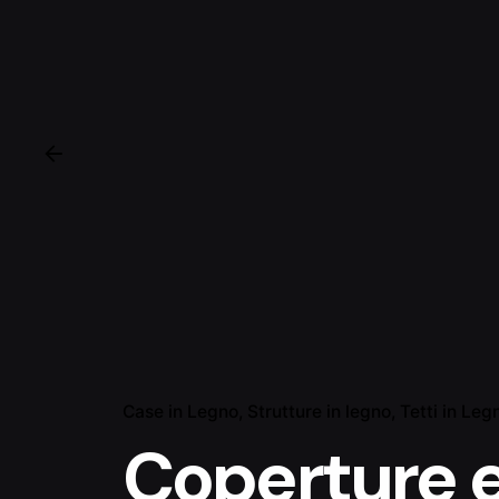
Case in Legno
Strutture in legno
Tetti in Leg
Coperture e