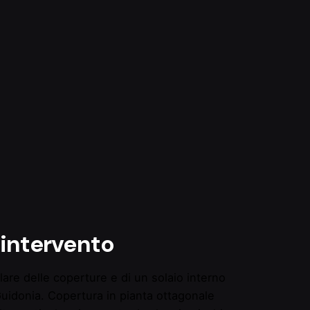
 intervento
lare delle coperture e di un solaio interno
 Guidonia. Copertura in pianta ottagonale