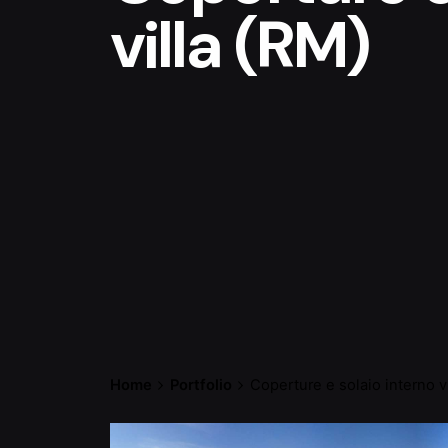
villa (RM)
Home
Portfolio
Coperture e solaio interno vi