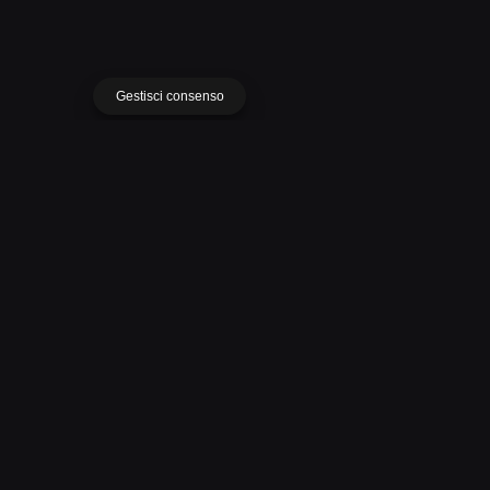
Progetto successivo
Coperture Centro Commerciale "San Benedetto"
(TE)
Gestisci consenso