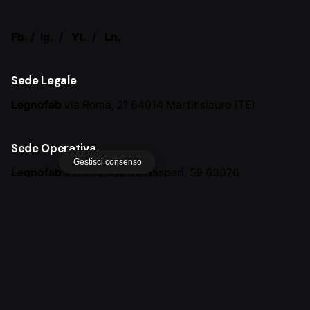
Fb.
/
Ig.
/
Yt.
/
Ln.
Sede Legale
Legnofab
via Roma, 21
64014 Martinsicuro (TE)
Sede Operativa
Gestisci consenso
Legnofab
Viale Alcide de Gasperi, 59
63076
Monteprandone Marche (AP)
Contatti
info@legnofab.com
+39 0735432696
Lavora con Noi