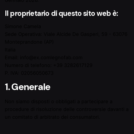
Gennaio 2026.
Il proprietario di questo sito web è:
Simone Camela
Sede Operativa: Viale Alcide De Gasperi, 59 - 63076
Monteprandone (AP)
Italia
Email:
info@
ex.com
legnofab.com
Numero di telefono: +39 3282617129
P. IVA: 02056050673
1. Generale
Non siamo disposti o obbligati a partecipare a
procedure di risoluzione delle controversie davanti a
un comitato di arbitrato dei consumatori.